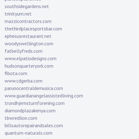
southsidegardens.net
trinityum.net
mazzicontractors.com
thethirdplacesportsbar.com
ephesusrestaurant.net
woodyswellington.com
fatbellyfreds.com
www.elpatiodesigns.com
hudsonquarteryork.com
fibota.com
www.cdgerba.com
parunocentraldemusica.com
www.guardianangelassistedliving.com
trondhjemsturnforening.com
diamondplazakenya.com
tbwredlion.com
billsautorepairandsales.com
quantum-naturals.com