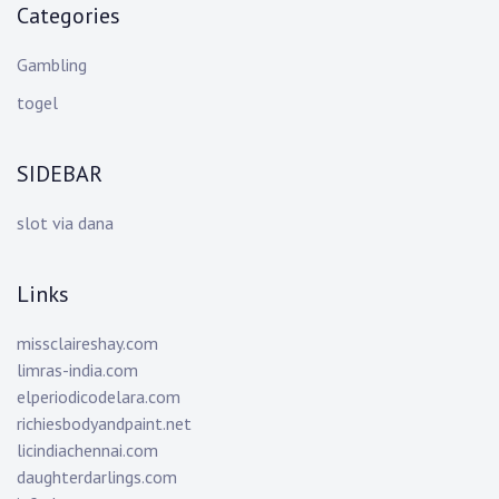
Categories
Gambling
togel
SIDEBAR
slot via dana
Links
missclaireshay.com
limras-india.com
elperiodicodelara.com
richiesbodyandpaint.net
licindiachennai.com
daughterdarlings.com