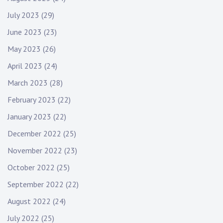
July 2023
(29)
June 2023
(23)
May 2023
(26)
April 2023
(24)
March 2023
(28)
February 2023
(22)
January 2023
(22)
December 2022
(25)
November 2022
(23)
October 2022
(25)
September 2022
(22)
August 2022
(24)
July 2022
(25)