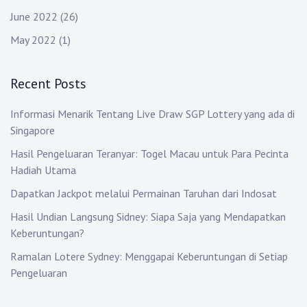
June 2022
(26)
May 2022
(1)
Recent Posts
Informasi Menarik Tentang Live Draw SGP Lottery yang ada di
Singapore
Hasil Pengeluaran Teranyar: Togel Macau untuk Para Pecinta
Hadiah Utama
Dapatkan Jackpot melalui Permainan Taruhan dari Indosat
Hasil Undian Langsung Sidney: Siapa Saja yang Mendapatkan
Keberuntungan?
Ramalan Lotere Sydney: Menggapai Keberuntungan di Setiap
Pengeluaran