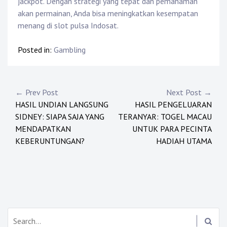
jackpot. Dengan strategi yang tepat dan pemahaman
akan permainan, Anda bisa meningkatkan kesempatan
menang di slot pulsa Indosat.
Posted in:
Gambling
Post
← Prev Post
Next Post →
HASIL UNDIAN LANGSUNG
HASIL PENGELUARAN
navigation
SIDNEY: SIAPA SAJA YANG
TERANYAR: TOGEL MACAU
MENDAPATKAN
UNTUK PARA PECINTA
KEBERUNTUNGAN?
HADIAH UTAMA
Search: