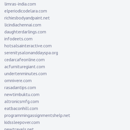
limras-india.com
elperiodicodelara.com
richiesbodyandpaint.net
licindiachennai.com
daughterdarlings.com
infodeets.com
hotsalsainteractive.com
serenitysalonanddayspa.org
cedarcafeonline.com
acfurnituregiant.com
undertenminutes.com
omnivere.com
rasadantips.com
newtimbuktu.com
altronicsmfg.com
eatbaconhill.com
programmingassignmentshelp.net
kidssleepover.com
newtravels.net