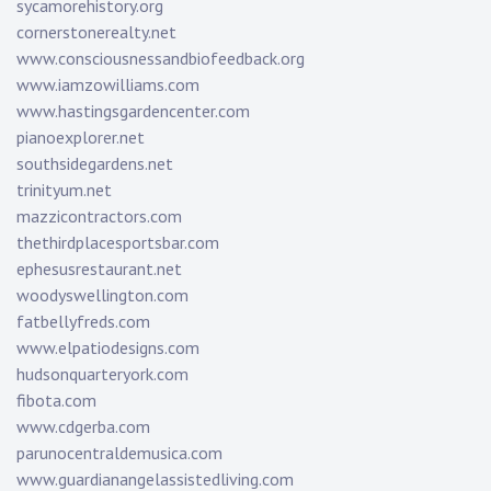
sycamorehistory.org
cornerstonerealty.net
www.consciousnessandbiofeedback.org
www.iamzowilliams.com
www.hastingsgardencenter.com
pianoexplorer.net
southsidegardens.net
trinityum.net
mazzicontractors.com
thethirdplacesportsbar.com
ephesusrestaurant.net
woodyswellington.com
fatbellyfreds.com
www.elpatiodesigns.com
hudsonquarteryork.com
fibota.com
www.cdgerba.com
parunocentraldemusica.com
www.guardianangelassistedliving.com