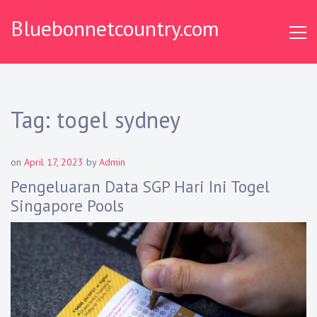
S
Bluebonnetcountry.com
k
i
p
t
o
c
Tag:
togel sydney
o
n
t
on
April 17, 2023
by
Admin
e
Pengeluaran Data SGP Hari Ini Togel
n
Singapore Pools
t