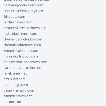
beawareproductions.com
contextdrivenagility.com
ibikeoulu.com
coffinshakers.com
stmaryofczestochowa.org
justicejudifrench.com
thewanderingbridge.com
themalleablemom.com
kennethcoletime.com
hungryburlington.com
brunswickatlongstown.com
tartinemaplecuisine.com
janekramer.net
nizi-sushi.com
art-mengo.com
gaiaprimeradio.com
tammiebrown.net
dutonc.com