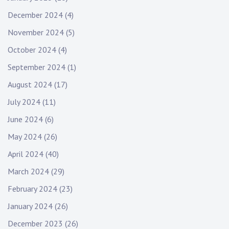
December 2024
(4)
November 2024
(5)
October 2024
(4)
September 2024
(1)
August 2024
(17)
July 2024
(11)
June 2024
(6)
May 2024
(26)
April 2024
(40)
March 2024
(29)
February 2024
(23)
January 2024
(26)
December 2023
(26)