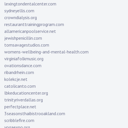
lexingtondentalcenter.com
sydneyellis.com
crowndialysis.org
restauranttrainingprogram.com
allamericanpoolservice.net
jewishpenicillin.com
tomsavagestudios.com
womens-wellbeing-and-mental-health.com
virginiafolkmusic.org
ovationsdance.com
ribandrhein.com
kolekcje.net
catolicanto.com
lbkeducationcenter.org
trinityriverdallas.org
perfectplace.net
3seasonsthaibistrooakland.com
scribblefire.com
yogaexpo.org