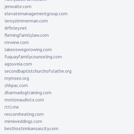
jenwaite.com
elevatemanagementgroup.com
leroyzimmerman.com
drfinley.net
flemingfamilylaw.com
rnrwine.com
lakeoswegorowing.com
fuquayfamilycounseling.com
agouveia.com
secondbaptistchurchofolathe.org
mymseo.org
chhpac.com
dharmadogtraining.com
motionaudiotx.com
rttl.me
rescomheating.com
mimiweddings.com
besthostinnkansascity.com