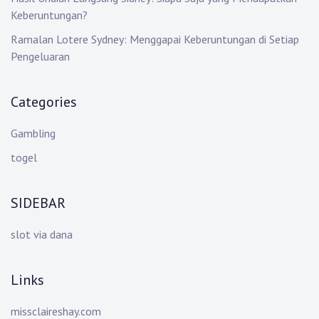
Keberuntungan?
Ramalan Lotere Sydney: Menggapai Keberuntungan di Setiap
Pengeluaran
Categories
Gambling
togel
SIDEBAR
slot via dana
Links
missclaireshay.com